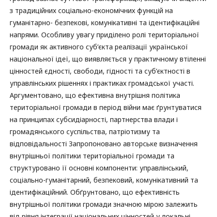
з традиційних соціально-економічних функцій на
гуманітарно- безпекові, комунікативні та ідентифікаційні
напрями. Особливу увагу приділено ролі територіальної
громади як активного суб’єкта реалізації української
національної ідеї, що виявляється у практичному втіленні
цінностей єдності, свободи, гідності та суб’єктності в
управлінських рішеннях і практиках громадської участі.
Аргументовано, що ефективна внутрішня політика
територіальної громади в період війни має ґрунтуватися
на принципах субсидіарності, партнерства влади і
громадянського суспільства, патріотизму та
відповідальності Запропоновано авторське визначення
внутрішньої політики територіальної громади та
структуровано її основні компоненти: управлінський,
соціально-гуманітарний, безпековий, комунікативний та
ідентифікаційний. Обґрунтовано, що ефективність
внутрішньої політики громади значною мірою залежить
від рівня інтеграції національних цінностей у локальні