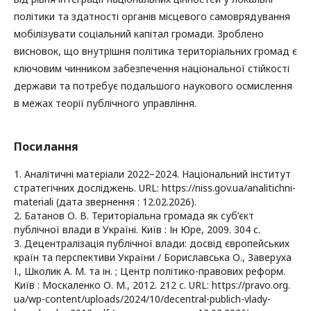
політики та здатності органів місцевого самоврядування
мобілізувати соціальний капітал громади. Зроблено
висновок, що внутрішня політика територіальних громад є
ключовим чинником забезпечення національної стійкості
держави та потребує подальшого наукового осмислення
в межах теорії публічного управління.
Посилання
1. Аналітичні матеріали 2022–2024. Національний інститут
стратегічних досліджень. URL: https://niss.gov.ua/analitichni-
materiali (дата звернення : 12.02.2026).
2. Батанов О. В. Територіальна громада як суб’єкт
публічної влади в Україні. Київ : Ін Юре, 2009. 304 с.
3. Децентралізація публічної влади: досвід європейських
країн та перспективи України / Бориславська О., Заверуха
І., Школик А. М. та ін. ; Центр політико-правових реформ.
Київ : Москаленко О. М., 2012. 212 с. URL: https://pravo.org.
ua/wp-content/uploads/2024/10/decentral-publich-vlady-