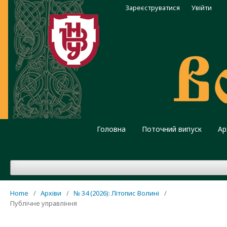
Зареєструватися
Увійти
Головна
Поточний випуск
Ар
Home
/
Архіви
/
№ 34 (2026): Літопис Волині
/
Публічне управління