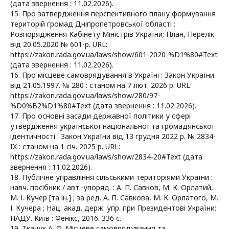
(дата звернення : 11.02.2026).
15. Про затвердження перспективного плану формування
територій громад Дніпропетровської області :
Розпорядження Кабінету Міністрів України; План, Перелік
від 20.05.2020 № 601-р. URL:
https://zakon.rada.gov.ua/laws/show/601-2020-%D1%80#Text
(дата звернення : 11.02.2026).
16. Про місцеве самоврядування в Україні : Закон України
від 21.05.1997. № 280 : станом на 7 лют. 2026 р. URL:
https://zakon.rada.gov.ua/laws/show/280/97-
%D0%B2%D1%80#Text (дата звернення : 11.02.2026).
17. Про основні засади державної політики у сфері
утвердження української національної та громадянської
ідентичності : Закон України від 13 грудня 2022 р. № 2834-
IX : станом на 1 січ. 2025 р. URL:
https://zakon.rada.gov.ua/laws/show/2834-20#Text (дата
звернення : 11.02.2026).
18. Публічне управління сільськими територіями України :
навч. посібник / авт.-упоряд. : А. П. Савков, М. К. Орлатий,
М. І. Кучер [та ін.] ; за ред. А. П. Савкова, М. К. Орлатого, М.
І. Кучера ; Нац. акад. держ. упр. при Президентові України;
НАДУ. Київ : Фенікс, 2016. 336 с.
19. Ткачук А. Ф. Місцеве самоврядування та