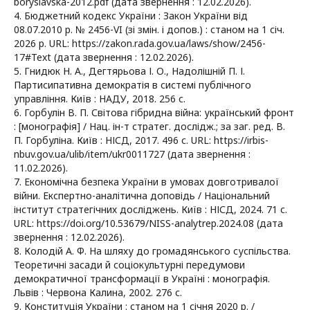
boryslavska-2012.pdf (дата звернення : 12.02.2026).
4. Бюджетний кодекс України : Закон України від
08.07.2010 р. № 2456-VI (зі змін. і допов.) : станом на 1 січ.
2026 р. URL: https://zakon.rada.gov.ua/laws/show/2456-
17#Text (дата звернення : 12.02.2026).
5. Гнидюк Н. А., Дегтярьова І. О., Надолішній П. І.
Партисипативна демократія в системі публічного
управління. Київ : НАДУ, 2018. 256 с.
6. Горбулін В. П. Світова гібридна війна: український фронт
: [монографія] / Нац. ін-т стратег. дослідж.; за заг. ред. В.
П. Горбуліна. Київ : НІСД, 2017. 496 с. URL: https://irbis-
nbuv.gov.ua/ulib/item/ukr0011727 (дата звернення :
11.02.2026).
7. Економічна безпека України в умовах довготривалої
війни. Експертно-аналітична доповідь / Національний
інститут стратегічних досліджень. Київ : НІСД, 2024. 71 с.
URL: https://doi.org/10.53679/NISS-analytrep.2024.08 (дата
звернення : 12.02.2026).
8. Колодій А. Ф. На шляху до громадянського суспільства.
Теоретичні засади й соціокультурні передумови
демократичної трансформації в Україні : монографія.
Львів : Червона Калина, 2002. 276 с.
9. Конституція України : станом на 1 січня 2020 р. /