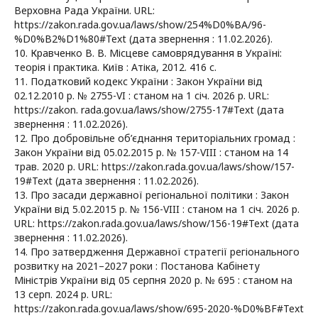
Верховна Рада України. URL:
https://zakon.rada.gov.ua/laws/show/254%D0%BA/96-
%D0%B2%D1%80#Text (дата звернення : 11.02.2026).
10. Кравченко В. В. Місцеве самоврядування в Україні:
теорія і практика. Київ : Атіка, 2012. 416 с.
11. Податковий кодекс України : Закон України від
02.12.2010 р. № 2755-VI : станом на 1 січ. 2026 р. URL:
https://zakon. rada.gov.ua/laws/show/2755-17#Text (дата
звернення : 11.02.2026).
12. Про добровільне об’єднання територіальних громад :
Закон України від 05.02.2015 р. № 157-VIII : станом на 14
трав. 2020 р. URL: https://zakon.rada.gov.ua/laws/show/157-
19#Text (дата звернення : 11.02.2026).
13. Про засади державної регіональної політики : Закон
України від 5.02.2015 р. № 156-VIII : станом на 1 січ. 2026 р.
URL: https://zakon.rada.gov.ua/laws/show/156-19#Text (дата
звернення : 11.02.2026).
14. Про затвердження Державної стратегії регіонального
розвитку на 2021–2027 роки : Постанова Кабінету
Міністрів України від 05 серпня 2020 р. № 695 : станом на
13 серп. 2024 р. URL:
https://zakon.rada.gov.ua/laws/show/695-2020-%D0%BF#Text