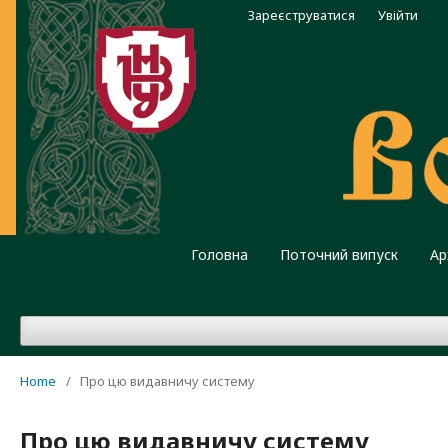
Зареєструватися
Увійти
Головна
Поточний випуск
Ар
Home
/
Про цю видавничу систему
Про цю видавничу систему