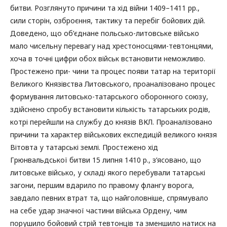
битви. Розглянуто причини та хід війни 1409–1411 рр.,
сили сторін, озброєння, тактику та перебіг бойових дій.
Доведено, що об’єднане польсько-литовське військо
мало чисельну перевагу над хрестоносцями-тевтонцями,
хоча в точні цифри обох військ встановити неможливо.
Простежено при- чини та процес появи татар на території
Великого Князівства Литовського, проаналізовано процес
формування литовсько-татарського оборонного союзу,
здійснено спробу встановити кількість татарських родів,
котрі перейшли на службу до князів ВКЛ. Проаналізовано
причини та характер військових експедицій великого князя
Вітовта у татарські землі. Простежено хід
Грюнвальдської битви 15 липня 1410 р., з’ясовано, що
литовське військо, у складі якого перебували татарські
загони, першим вдарило по правому флангу ворога,
завдало певних втрат та, що найголовніше, спрямувало
на себе удар значної частини війська Ордену, чим
порушило бойовий стрій тевтонців та зменшило натиск на