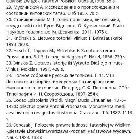
Gdansk: Związek Tatarów Polskich. Oddział,1998. 55 s.
29. Мухлинский А. Исследование о происхождении и
состоянии литовских татар. СПб 1857. 70 с.
30. Стрийковський М. Літопис польський, литовський,
жмудський і всієї Руси. Відп. ред. О. Купчинський. Львів:
Наукове товариство ім. Шевченка, 2011. 1075 с.
31. Kričinskis S. Lietuvos totoriai. Vilnius: T. Bairašauskaitė.
1993 280 s.
32. Hirsch T., Tappen M., EStrehlke E. Scriptores rerum
Prussicarum. Bd. 3. Leipzig: Verlag von S. Hirzel, 1866. 730 s.
33. Ivinskis Z. Lietuvos istorija iki Vytauto Didžiojo mirties.
Vilnius: Mokslas, 1991. 428 s.
34. Полное собрание русских летописей. Т. 11. V III.
Летописный сборник, именуемый Патриаршею или
Никоновскою летописью. Под ред. С. Ф. Платонова. СПб.:
Типография И. Н. Скороходова, 1897. 254 с.
35. Codex Epistolaris Vitoldi, Magni Ducis Lithuaniae, 1376–
1430.Collectus opera Antonii Prochaska. Monumenta medii
aevi historica res gestas illustrantia. Cracoviae, T.6. 1882. 1113
s.
36. Sobczak J. Polozenie prawne ludnosci tatarskiej w Wielkim
Ksiestwie Litewskim.Warszawa-Poznan: Państwowe Wydawn.
Nauk, 1984. 133 s