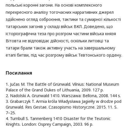
польські коронні загони. На основі комплексного
перехресного аналізу тогочасних нарративних джерел
здійснено огляд озброєння, тактики та сумарної кількості
татарських загонів у складі військ ВКЛ. Доведено, що
історіографічна теза про розгром частини війська князя
Вітовта не відповідає дійсності, оскільки литовці та
татари брали також активну участь на завершальному
етапі битви, під час розгрому військ Тевтонського ордену.
Посилання
1. Jučas M. The Battle of Grünwald. Vilnius: National Museum
Palace of the Grand Dukes of Lithuania, 2009. 127 p.
2. Nadolski A. Grunwald 1410. Warszawa: Bellona, 2008. 144 s.
3. Grabarczyk T. Armia króla Władysława Jagiełły w drodze pod
Grunwald. Res Gestae. Czasopismo Historyczne. 2015. 11. S.
7–25.
4. Turnbull S. Tannenberg 1410 Disaster for the Teutonic
Knights. London: Osprey Campaign, 2003. 96 p.