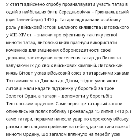
У статті здійснено спробу проаналізувати участь татар в
одній з найбільших битв Середньовіччя – Грюнвальдській
(при Танненберзі) 1410 р. Татари відігравали особливу
роль у військовій історії Великого князівства Литовського
у XIII–XIV ст. – знаючи про ефективну тактику легкої
кінноти татар, литовські князі прагнули використати
кочівників для зміцнення обороноздатності своєї
держави, заохочуючи переселення татар до Литви та
залучаючи їх до своїх військових кампаній. Литовський
князь Вітовт уклав військовий союз з татарськими ханами
Тохтамишем та Джелал ад-Діном, згідно умов якого,
литовці мали надати підтримку у боротьбі за трон
Золотої Орди, а татари – допомогти у боротьбі з
Тевтонським орденом. Саме через це татарські загони
опинились на полях поблизу Грюнвальда 15 липня 1410 р. і
саме татари, першими нанесли удар по ворожому війську,
разом з литовцями прийняли на себе удар частини важкої
кінноти Ордену, що загалом вплинуло на перебіг усієї