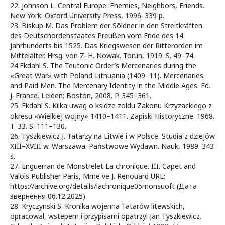
22. Johnson L. Central Europe: Enemies, Neighbors, Friends.
New York: Oxford University Press, 1996. 339 p.
23. Biskup M. Das Problem der Söldner in den Streitkräften
des Deutschordenstaates Preußen vom Ende des 14.
Jahrhunderts bis 1525. Das Kriegswesen der Ritterorden im
Mittelalter. Hrsg. von Z. H. Nowak. Torun, 1919. S. 49–74.
24.Ekdahl S. The Teutonic Order’s Mercenaries during the
«Great War» with Poland-Lithuania (1409–11). Mercenaries
and Paid Men. The Mercenary Identity in the Middle Ages. Ed.
J. France. Leiden; Boston, 2008. P. 345–361.
25. Ekdahl S. Kilka uwag o ksidze zoldu Zakonu Krzyzackiego z
okresu «Wielkiej wojny» 1410–1411. Zapiski Historyczne. 1968.
T. 33. S. 111–130.
26. Tyszkiewicz J. Tatarzy na Litwie i w Polsce. Studia z dziejów
XIII–XVIII w. Warszawa: Państwowe Wydawn. Nauk, 1989. 343
s.
27. Enguerran de Monstrelet La chronique. III. Capet and
Valois Publisher Paris, Mme ve J. Renouard URL:
https://archive.org/details/lachronique05monsuoft (Дата
звернення 06.12.2025)
28. Kryczynski S. Kronika wojenna Tatarów litewskich,
opracowal, wstepem i przypisami opatrzyl Jan Tyszkiewicz.