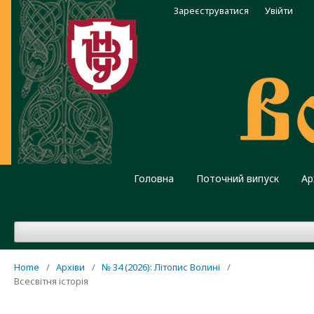
Зареєструватися
Увійти
Головна
Поточний випуск
Ар
Home
/
Архіви
/
№ 34 (2026): Літопис Волині
/
Всесвітня історія