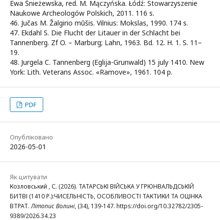
Ewa Śnieżewska, red. M. Mączyńska. Łódź: Stowarzyszenie
Naukowe Archeologów Polskich, 2011. 116 s.
46. Jučas M. Žalgirio mūšis. Vilnius: Mokslas, 1990. 174 s.
47. Ekdahl S. Die Flucht der Litauer in der Schlacht bei
Tannenberg. Zf O. – Marburg; Lahn, 1963. Bd. 12. H. 1. S. 11–
19.
48. Jurgеla C. Tannenberg (Eglija-Grunwald) 15 july 1410. New
York: Lith. Veterans Assoc. «Ramove», 1961. 104 p.
PDF
Опубліковано
2026-05-01
Як цитувати
Козловський , С. (2026). ТАТАРСЬКІ ВІЙСЬКА У ГРЮНВАЛЬДСЬКІЙ
БИТВІ (1410 Р.):ЧИСЕЛЬНІСТЬ, ОСОБЛИВОСТІ ТАКТИКИ ТА ОЦІНКА
ВТРАТ.
Літопис Волині
, (34), 139-147. https://doi.org/10.32782/2305-
9389/2026.34.23