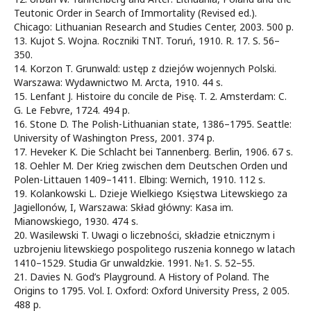
Teutonic Order in Search of Immortality (Revised ed.).
Chicago: Lithuanian Research and Studies Center, 2003. 500 p.
13. Kujot S. Wojna. Roczniki TNT. Toruń, 1910. R. 17. S. 56–
350.
14. Korzon T. Grunwald: ustęp z dziejów wojennych Polski.
Warszawa: Wydawnictwo M. Arcta, 1910. 44 s.
15. Lenfant J. Histoire du concile de Pisę. T. 2. Amsterdam: C.
G. Le Febvre, 1724. 494 p.
16. Stone D. The Polish-Lithuanian state, 1386–1795. Seattle:
University of Washington Press, 2001. 374 p.
17. Heveker K. Die Schlacht bei Tannenberg. Berlin, 1906. 67 s.
18. Oehler M. Der Krieg zwischen dem Deutschen Orden und
Polen-Littauen 1409–1411. Elbing: Wernich, 1910. 112 s.
19. Kolankowski L. Dzieje Wielkiego Księstwa Litewskiego za
Jagiellonów, I, Warszawa: Skład główny: Kasa im.
Mianowskiego, 1930. 474 s.
20. Wasilewski T. Uwagi o liczebności, składzie etnicznym i
uzbrojeniu litewskiego pospolitego ruszenia konnego w latach
1410–1529. Studia Gr unwaldzkie. 1991. №1. S. 52–55.
21. Davies N. God’s Playground. A History of Poland. The
Origins to 1795. Vol. I. Oxford: Oxford University Press, 2 005.
488 p.