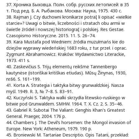
37. Хроника Быховца. Полн. cобр. русских летописей: в 35
т. Под ред. Б. А. Рыбакова. Москва: Наука, 1975. 430 c.
38. Rajman J. Czy duchowni kronikarze potraĮ li opisać «wielkie
starcie»? Uwagi o bitwie, liczebności i stratach obu armii w
świetle źródeł i nowszej historiograĮ i polskiej. Res Gestae.
Czasopismo Historyczne. 2015. 11. S. 26–74.
39. Kara Mustafa pod Wiedniem: źródła muzułmańs kie do
dziejów wyprawy wiedeńskiej 1683 roku, z tur. przeł. i oprac.
Zygmunt Abrahamowicz. Kraków: Wydawnictwo Literackie,
1973. 411 s.
40. Zaskevičius S. Trijų elementų reikšmė Tannenbergo
kautynėse (istoriškai kritiškas etiudas). Mūsų Žinynas, 1930,
nr.66. S. 161–199.
41. Korta A. Strategia i taktyka bitwy grunwaldzkiej. Nasza
myśl. 1949. R. 3, № 7–8. S. 83–91.
42. Kuczyński S. Taktyka walki skrzydła litewsko-ruskiego w
bitwie pod Grunwaldem. SMHW. 1964. T. X. Cz. 2. S. 35–46.
43. Gabriel R. Subotai The Valiant: Genghis Khan's Greatest
General. Praeger, 2004. 176 р.
44. Chambers J. The Devil’s horsemen: the Mongol invasion of
Europe. New York: Atheneum, 1979. 190 p.
45. Broniewski M. Tartariae Descriptio. Opis Tatarii, przekład: