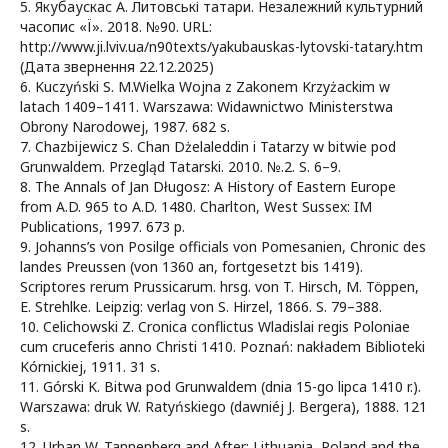
5. Якубаускас A. Литовські татари. Незалежний культурний
часопис «Ї». 2018. №90. URL:
http://www.ji.lviv.ua/n90texts/yakubauskas-lytovski-tatary.htm
(Дата звернення 22.12.2025)
6. Kuczyński S. M.Wielka Wojna z Zakonem Krzyżackim w
latach 1409–1411. Warszawa: Widawnictwo Ministerstwa
Obrony Narodowej, 1987. 682 s.
7. Chazbijewicz S. Chan Dżelaleddin i Tatarzy w bitwie pod
Grunwaldem. Przegląd Tatarski. 2010. №.2. S. 6–9.
8. The Annals of Jan Długosz: A History of Eastern Europe
from A.D. 965 to A.D. 1480. Charlton, West Sussex: IM
Publications, 1997. 673 p.
9. Johanns’s von Posilge officials von Pomesanien, Chronic des
landes Preussen (von 1360 an, fortgesetzt bis 1419).
Scriptores rerum Prussicarum. hrsg. von T. Hirsch, M. Töppen,
E. Strehlke. Leipzig: verlag von S. Hirzel, 1866. S. 79–388.
10. Celichowski Z. Cronica conflictus Wladislai regis Poloniae
cum cruceferis anno Christi 1410. Poznań: nakładem Biblioteki
Kórnickiej, 1911. 31 s.
11. Górski K. Bitwa pod Grunwaldem (dnia 15-go lipca 1410 r.).
Warszawa: druk W. Ratyńskiego (dawniéj J. Bergera), 1888. 121
s.
12. Urban W. Tannenberg and After: Lithuania, Poland and the