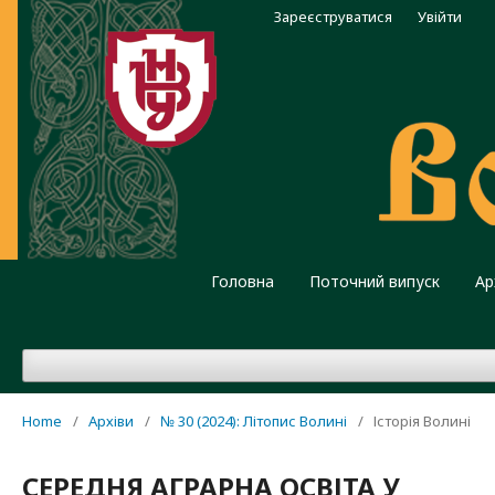
Зареєструватися
Увійти
Головна
Поточний випуск
Ар
Home
/
Архіви
/
№ 30 (2024): Літопис Волині
/
Історія Волині
СЕРЕДНЯ АГРАРНА ОСВІТА У