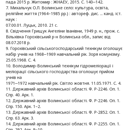
пада 2015 р. Житомир : ЖНАЕУ, 2015. С. 140‒142.
7. Михальчук О.Л. Волинське село: культура, освіта,
релігійне життя (1964–1985 рр.) : автореф. дис. ... канд. іст.
наук :
07.00.01. Луцьк, 2010. 21 с.
8. Свідчення Грищук Ангеліни Іванівни, 1949 р. н., прож. с.
Вільхівка Горохівський р-н Волинська обл., запис від
08.07.2018 р.
9. Горохівський сільськогосподарський технікум оголошує
набір учнів на 1968‒1969 навчальний рік. Зоря комунізму.
25.05.1968. С. 4.
10. Володимир-Волинський технікум гідромеліорації і
меліорації сільського господарства оголошує прийом
учнів на
1971‒1972 навчальний рік. Світло жовтня. 11.05.1971. С. 4.
11. Державний архів Волинської області. Ф. Р-2246. Оп. 1.
Спр. 40. Арк. 1.
12. Державний архів Волинської області. Ф. Р-2246. Оп. 1.
Спр. 150. Арк. 1–2.
13. Державний архів Волинської області. Ф. Р-2852. Оп. 1.
Спр. 63. Арк. 3.
14. Державний архів Волинської області. Ф. Р-2255. Оп. 1.
Спр. 292. Арк. 9–10.