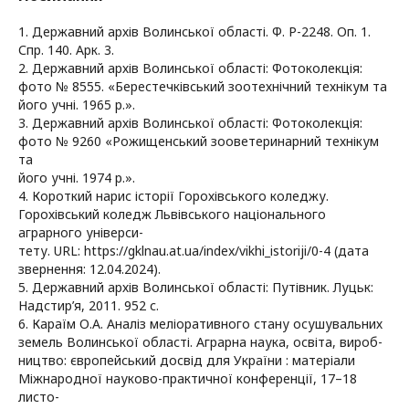
1. Державний архів Волинської області. Ф. Р-2248. Оп. 1.
Спр. 140. Арк. 3.
2. Державний архів Волинської області: Фотоколекція:
фото № 8555. «Берестечківський зоотехнічний технікум та
його учні. 1965 р.».
3. Державний архів Волинської області: Фотоколекція:
фото № 9260 «Рожищенський зооветеринарний технікум
та
його учні. 1974 р.».
4. Короткий нарис історії Горохівського коледжу.
Горохівський коледж Львівського національного
аграрного універси-
тету. URL: https://gklnau.at.ua/index/vikhi_istoriji/0-4 (дата
звернення: 12.04.2024).
5. Державний архів Волинської області: Путівник. Луцьк:
Надстир’я, 2011. 952 с.
6. Караїм О.А. Аналіз меліоративного стану осушувальних
земель Волинської області. Аграрна наука, освіта, вироб-
ництво: європейський досвід для України : матеріали
Міжнародної науково-практичної конференції, 17–18
листо-