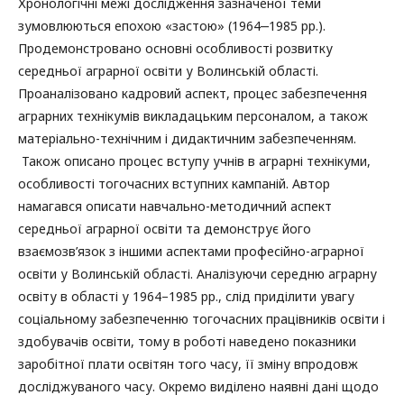
Хронологічні межі дослідження зазначеної теми
зумовлюються епохою «застою» (1964‒1985 рр.).
Продемонстровано основні особливості розвитку
середньої аграрної освіти у Волинській області.
Проаналізовано кадровий аспект, процес забезпечення
аграрних технікумів викладацьким персоналом, а також
матеріально-технічним і дидактичним забезпеченням.
Також описано процес вступу учнів в аграрні технікуми,
особливості тогочасних вступних кампаній. Автор
намагався описати навчально-методичний аспект
середньої аграрної освіти та демонструє його
взаємозв’язок з іншими аспектами професійно-аграрної
освіти у Волинській області. Аналізуючи середню аграрну
освіту в області у 1964–1985 рр., слід приділити увагу
соціальному забезпеченню тогочасних працівників освіти і
здобувачів освіти, тому в роботі наведено показники
заробітної плати освітян того часу, її зміну впродовж
досліджуваного часу. Окремо виділено наявні дані щодо