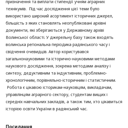
призначення та виплати стипендії учням аграрних
технікумів. Під час дослідження цієї теми було
використано широкий асортимент історичних джерел,
більшість з яких становлять неопубліковані архівні
документи, які зберігаються у Державному архіві
Волинської області. У джерельну базу також входять
волинська регіональна періодика радянського часу і
свідчення очевидців. Автор користувався
загальнонауковими та історично-науковими методами
наукового дослідження, зокрема методами аналізу і
синтезу, дедуктивним та індуктивним, проблемно-
хронологічним, порівняльно-історичним і статистичним.
Робота є цікавою історикам-науковцям, викладачам,
управлінцям аграрного сектору, студентам вищих і
середніх навчальних закладів, а також тим, хто цікавиться
історією освіти України в радянський час.
Посилання