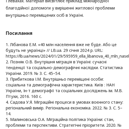
Глевахах. Матеріал висвітлює приклад міжнародної
благодійної допомоги у вирішенні житлової проблеми
внутрішньо переміщених осіб в Україні.
Посилання
1. Лібанова Е.М. «40 млн населення вже не буде. Або це
будуть не українці» // LB.ua. 29 січня 2024 р. URL:
https://lb.ua/news/2024/01/29/595959_ella_libanova_40_mln_nase
2. Позняк О.В. Внутрішня міграція в Україні: сучасні
тенденції та соціально-демографічні наслідки. Статистика
України. 2019. № 3. С. 45–54.
3. Прибиткова І.М. Внутрішньо переміщені особи:
соціальна та демографічна характеристика. Київ : НАН
України, Ін-т демографії та соціальних досліджень ім. М.В.
Птухи, 2016. 160 с.
4. Садова У.Я. Міграційні процеси в умовах воєнного стану:
регіональний вимір. Регіональна економіка. 2022. № 3. С. 5–
14.
5. Малиновська О.А. Міграційна політика України: стан,
проблеми та перспективи. Стратегічні пріоритети. 2020. №