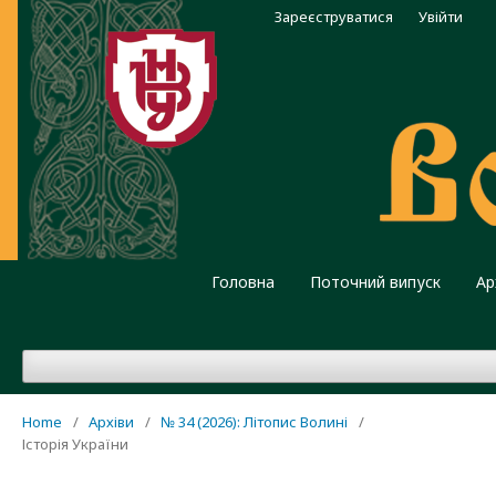
Зареєструватися
Увійти
Головна
Поточний випуск
Ар
Home
/
Архіви
/
№ 34 (2026): Літопис Волині
/
Історія України