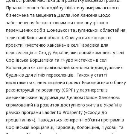
довгострокові наслідки для розвитку місцевих громад.
Проаналізовано благодійну ініціативу американського
бізнесмена та мецената Делла Лоя Хансена щодо
забезпечення безкоштовним житлом внутрішньо
переміщених осіб з Донецької та Луганської областей на
території Київської області. Описуються конкретні
проєкти: «Містечко Хансена» в селі Тарасівка для
переселенців зі Сходу України, житловий комплекс у селі
Софіївська Борщагівка та «Чудо містечко» в селі
Колонщина як спеціалізований комплекс індивідуальних
будинків для літніх переселенців.. Також у статті
висвітлюється інвестиційний проект Європейського банку
реконструкції та розвитку (ЄБРР) у партнерстві з
американським підприємцем Деллом Лойом Хансеном,
спрямований на розвиток доступного житла в Україні в
рамках програми Ladder to Prosperity («Сходи до
процвітання»). Наводяться конкретні об'єкти програми в
Софіївській Борщагівці, Тарасівці, Колонщині, Пуховці та