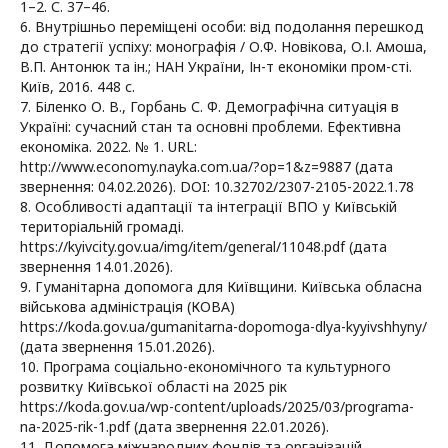
1–2. С. 37–46.
6. Внутрішньо переміщені особи: від подолання перешкод
до стратегії успіху: монографія / О.Ф. Новікова, О.І. Амоша,
В.П. Антонюк та ін.; НАН України, Ін-т економіки пром-сті.
Київ, 2016. 448 с.
7. Біленко О. В., Горбань С. Ф. Демографічна ситуація в
Україні: сучасний стан та основні проблеми. Ефективна
економіка. 2022. № 1. URL:
http://www.economy.nayka.com.ua/?op=1&z=9887 (дата
звернення: 04.02.2026). DOI: 10.32702/2307-2105-2022.1.78
8. Особливості адаптації та інтеграції ВПО у Київській
територіальній громаді.
https://kyivcity.gov.ua/img/item/general/11048.pdf (дата
звернення 14.01.2026).
9. Гуманітарна допомога для Київщини. Київська обласна
військова адміністрація (КОВА)
https://koda.gov.ua/gumanitarna-dopomoga-dlya-kyyivshhyny/
(дата звернення 15.01.2026).
10. Програма соціально-економічного та культурного
розвитку Київської області на 2025 рік
https://koda.gov.ua/wp-content/uploads/2025/03/programa-
na-2025-rik-1.pdf (дата звернення 22.01.2026).
11. Допомога міжнародних фондів та організацій