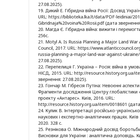
27.08.2025).
19. Дикий Е. Гібридна війна Росії: Досвід Україн
URL: https://biblioteka.lka.lt/data/PDF-leidiniai/20
Gibridnaja%20voina%20Rosii.pdf (дата звернення:
20. Магда Є. Гібридна війна: вижити і перемогти.
256с.
21. Motyl A. Is Russia Planning a Major Land War 
Council, 2017. URL: https://www.atlanticcouncil.org
russia-planning-a-major-land-war-against-ukraine
27.08.2025).
22. Перепелиця Г. Україна – Росія: війна в умова
НІСД, 2015. URL: http://resource.history.org.ua/
звернення: 27.08.2025).
23. Гончар М. Гібресія Путіна: Невоєнні аспекти
Фрагменти дослідження Центру глобалістики «
проекту «Антарес». Київ, 2016. URL:
http://resource.history.org.ua/item/0018601 (дат
24. Кулик В. Інтерпретації російсько-українськ
наукових і експертно-аналітичних працях. Київ : 
2020. 328 с.
25. Резнікова О. Міжнародний досвід боротьби
Висновки для України : аналітична доповідь. Киї