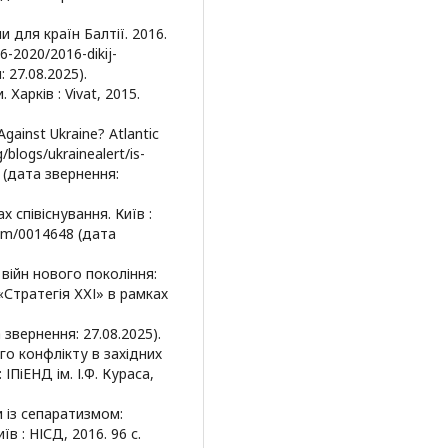
и для країн Балтії. 2016.
16-2020/2016-dikij-
 27.08.2025).
 Харків : Vivat, 2015.
Against Ukraine? Atlantic
/blogs/ukrainealert/is-
/ (дата звернення:
х співіснування. Київ :
item/0014648 (дата
 війн нового покоління:
Стратегія ХХІ» в рамках
а звернення: 27.08.2025).
ого конфлікту в західних
ІПіЕНД ім. І.Ф. Кураса,
 із сепаратизмом:
в : НІСД, 2016. 96 с.