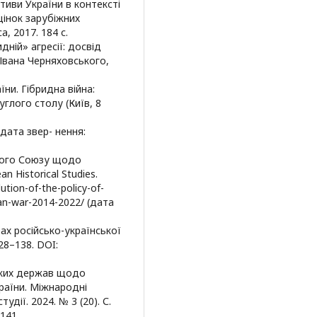
ктиви України в контексті
оцінок зарубіжних
са, 2017. 184 с.
дній» агресії: досвід
і Івана Черняховського,
ни. Гібридна війна:
руглого столу (Київ, 8
(дата звер- нення:
ького Союзу щодо
n Historical Studies.
ution-of-the-policy-of-
ian-war-2014-2022/ (дата
ах російсько-української
28–138. DOI:
ських держав щодо
раїни. Міжнародні
тудії. 2024. № 3 (20). С.
141.