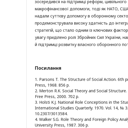
зосередився на підтримці реформ, цивільного 
макрофінансової допомоги, тоді як НАТО, СШ
надали суттєву допомогу в оборонному сектор
продемонструвала високу здатність до інтеграц
стратегій, що стало одним із ключових факторі
увагу приділено ролі Збройних Сил України, на
й підтримці розвитку власного оборонного пот
Посилання
1. Parsons T. The Structure of Social Action. 6th p
Press, 1968. 856 p.
2. Merton R.K. Social Theory and Social Structure.
Free Press, 2000. 702 p.
3. Holsti K.J. National Role Conceptions in the Stu
International Studies Quarterly. 1970. Vol. 14, № 3
10.2307/3013584.
4. Walker S.G. Role Theory and Foreign Policy Ana
University Press, 1987. 306 p.