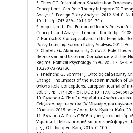
5. Thies C.G. International Socialization Processes 
Conceptions: Can Role Theory Integrate IR Theory
Analysis?. Foreign Policy Analysis. 2012. Vol. 8, № 
10.1111/j.1743-8594.201 1.00170.x.
6. Aggestam L. The European Union’s Roles in Inter
Concepts and Analysis. London : Routledge, 2008.
7. Harnisch S. Conceptualizing in the Minefield: R
Policy Learning. Foreign Policy Analysis. 2012. Vol.
8. Chafetz G., Abramson H., Grillot S. Role Theory 
Belarussian and Ukrainian Compliance with the Nu
Regime. Political Psychology. 1996. Vol. 17, № 4. P
10.2307/3792136.
9. Friedrichs G., Sommer J. Ontological Security C
Change: The Impact of the Russian Invasion of U
Union’s Role Conceptions. European Journal of Int
Vol. 31, № 1. P. 126–151. DOI: 10.1177/13540661
10. Бузаров А. Події в Україні та Арабська вес
Східного партнерства. IV Міжнародна науково
23 квітня 2015 року / ред. М.А. Кулініч. Київ, 2015
11. Бузаров А. Роль ОБСЄ в урегулюванні збро
України. ІІІ Міжнародний молодіжний форум, 1
ред. О.Г. Білорус. Київ, 2015. С. 100.