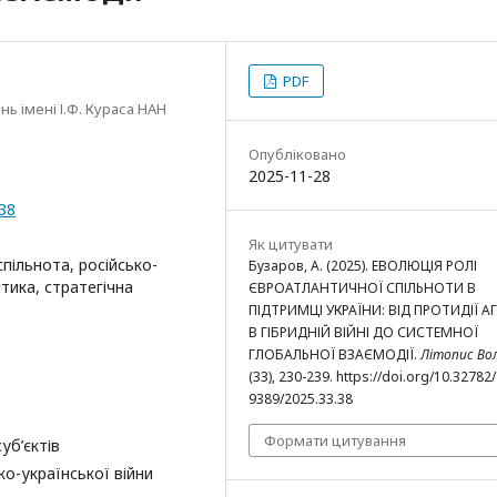
PDF
ь імені І.Ф. Кураса НАН
Опубліковано
2025-11-28
.38
Як цитувати
пільнота, російсько-
Бузаров, А. (2025). ЕВОЛЮЦІЯ РОЛІ
тика, стратегічна
ЄВРОАТЛАНТИЧНОЇ СПІЛЬНОТИ В
ПІДТРИМЦІ УКРАЇНИ: ВІД ПРОТИДІЇ АГ
В ГІБРИДНІЙ ВІЙНІ ДО СИСТЕМНОЇ
ГЛОБАЛЬНОЇ ВЗАЄМОДІЇ.
Літопис Во
(33), 230-239. https://doi.org/10.32782
9389/2025.33.38
Формати цитування
уб’єктів
ко-української війни