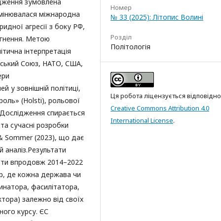
ідження зумовлена
Номер
змінювалася міжнародна
№ 33 (2025): Літопис Волині
ридної агресії з боку РФ,
Розділ
гнення. Метою
Політологія
ітична інтерпретація
ейський Союз, НАТО, США,
ери
й у зовнішній політиці,
Ця робота ліцензується відповідно
оль» (Holsti), рольової
Creative Commons Attribution 4.0
. Дослідження спирається
International License
.
та сучасні розробки
 & Sommer (2023), що дає
й аналіз.Результати
ноти впродовж 2014–2022
ор, де кожна держава чи
инатора, фасилітатора,
тора) залежно від своїх
ного курсу. ЄС