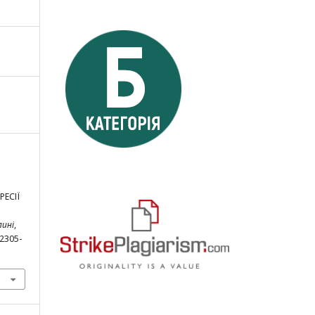
РЕСІЇ
лині
,
/2305-