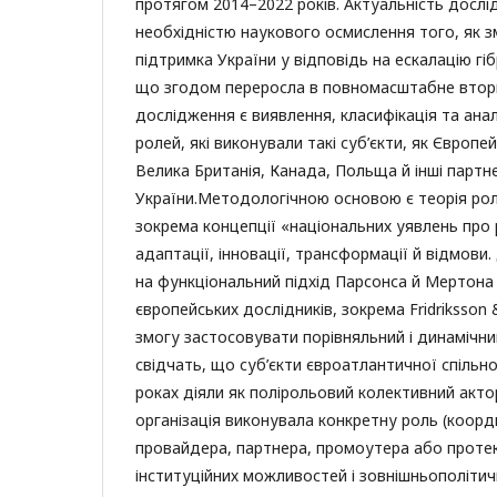
протягом 2014–2022 років. Актуальність досл
необхідністю наукового осмислення того, як 
підтримка України у відповідь на ескалацію гіб
що згодом переросла в повномасштабне втор
дослідження є виявлення, класифікація та анал
ролей, які виконували такі суб’єкти, як Європ
Велика Британія, Канада, Польща й інші партн
України.Методологічною основою є теорія роле
зокрема концепції «національних уявлень про р
адаптації, інновації, трансформації й відмови
на функціональний підхід Парсонса й Мертона 
європейських дослідників, зокрема Fridriksson
змогу застосовувати порівняльний і динамічни
свідчать, що суб’єкти євроатлантичної спіль
роках діяли як полірольовий колективний акт
організація виконувала конкретну роль (коорд
провайдера, партнера, промоутера або протек
інституційних можливостей і зовнішньополітич