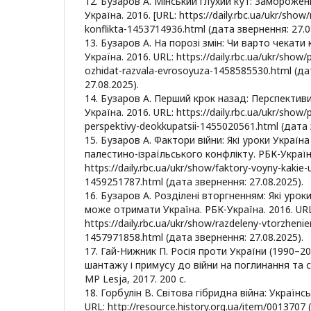
12. Бузаров А. Мінський глухий кут: Заморожен
Україна. 2016. [URL: https://daily.rbc.ua/ukr/sho
konflikta-1453714936.html (дата звернення: 27.0
13. Бузаров А. На порозі змін: Чи варто чекати
Україна. 2016. URL: https://daily.rbc.ua/ukr/show
ozhidat-razvala-evrosoyuza-1458585530.html (да
27.08.2025).
14. Бузаров А. Перший крок назад: Перспектив
Україна. 2016. URL: https://daily.rbc.ua/ukr/show
perspektivy-deokkupatsii-1455020561.html (дата 
15. Бузаров А. Фактори війни: Які уроки Україн
палестино-ізраїльського конфлікту. РБК-Україна
https://daily.rbc.ua/ukr/show/faktory-voyny-kakie-u
1459251787.html (дата звернення: 27.08.2025).
16. Бузаров А. Розділені вторгненням: Які урок
може отримати Україна. РБК-Україна. 2016. URL
https://daily.rbc.ua/ukr/show/razdeleny-vtorzheni
1457971858.html (дата звернення: 27.08.2025).
17. Гай-Нижник П. Росія проти України (1990–20
шантажу і примусу до війни на поглинання та с
MP Lesja, 2017. 200 с.
18. Горбулін В. Світова гібридна війна: Українс
URL: http://resource.history.org.ua/item/0013707