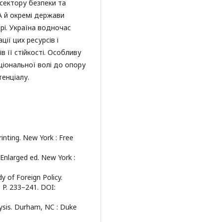
сектору безпеки та
А й окремі держави
і. Україна водночас
ії цих ресурсів і
в її стійкості. Особливу
ціональної волі до опору
енціалу.
rinting. New York : Free
 Enlarged ed. New York :
dy of Foreign Policy.
. P. 233–241. DOI:
lysis. Durham, NC : Duke