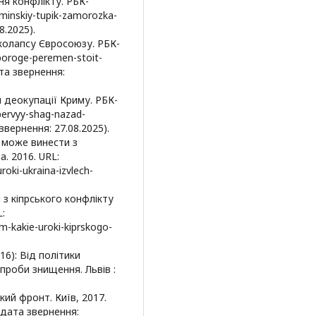
ня конфлікту. РБК-
w/minskiy-tupik-zamorozka-
8.2025).
 колапсу Євросоюзу. РБК-
/poroge-peremen-stoit-
та звернення:
и деокупації Криму. РБК-
/pervyy-shag-nazad-
звернення: 27.08.2025).
а може винести з
. 2016. URL:
roki-ukraina-izvlech-
и з кіпрського конфлікту
:
em-kakie-uroki-kiprskogo-
16): Від політики
проби знищення. Львів :
ький фронт. Київ, 2017.
 (дата звернення: