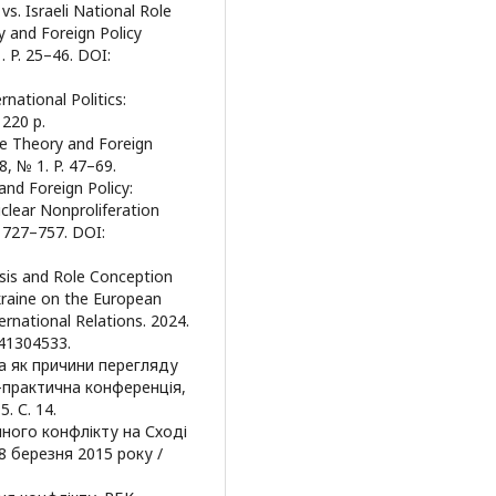
vs. Israeli National Role
 and Foreign Policy
1. P. 25–46. DOI:
national Politics:
 220 p.
ole Theory and Foreign
 8, № 1. P. 47–69.
and Foreign Policy:
clear Nonproliferation
. 727–757. DOI:
risis and Role Conception
kraine on the European
ernational Relations. 2024.
241304533.
на як причини перегляду
-практична конференція,
. С. 14.
йного конфлікту на Сході
8 березня 2015 року /