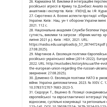
26. Кармазіна М. Виклики й інтеграційні перспе
російської агресії в Криму та Донбасі: Аналіз 
аналітиків і експертів. Київ : ІПіЕНД ім. І.Ф. Кура
27. Сиротенко А. Воєнні аспекти протидії «гібри
України. Київ : Нац. ун-т оборони України імен
2021. 112 с.
28. Національна академія Служби безпеки Украї
сутність, виклики та загрози : збірник матер. к
липня 2021 р.). Київ : НБУ, 2021. URL:
https://nasbu.edu.ua/uploads/p_57_28744724.pdf 
27.08.2025).
29. Мартинов А. Еволюція політики Європейс
російсько-української війни (2014–2022). Europea
2022. URL: http://eustudies.history.knu.ua/the-evol
the-european-union-regarding-the-russian-ukrain
звернення: 27.08.2025).
30. Деменко О. Еволюція політики НАТО в умов
війни. Україна дипломатична. 2023. № XXIV. С. 1
10.37837/2707-7683-2023-5.
31. Сидорук Т., Віценко В. Позиції скандинав
європейської та євроатлантичної інтеграції Ук
відносини, суспільні комунікації та регіональні с
123–141. DOI: 10.29038/2524- 2679-2024-03-123-