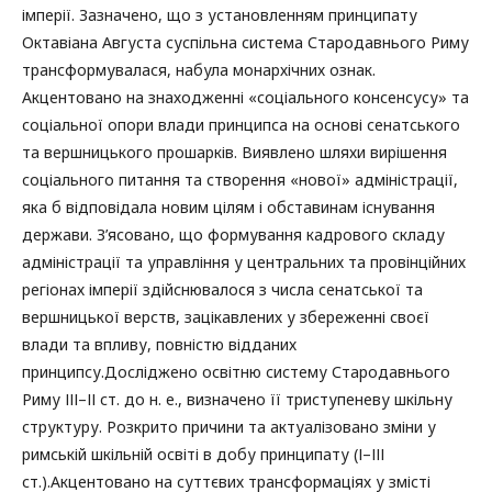
імперії. Зазначено, що з установленням принципату
Октавіана Августа суспільна система Стародавнього Риму
трансформувалася, набула монархічних ознак.
Акцентовано на знаходженні «соціального консенсусу» та
соціальної опори влади принципса на основі сенатського
та вершницького прошарків. Виявлено шляхи вирішення
соціального питання та створення «нової» адміністрації,
яка б відповідала новим цілям і обставинам існування
держави. З’ясовано, що формування кадрового складу
адміністрації та управління у центральних та провінційних
регіонах імперії здійснювалося з числа сенатської та
вершницької верств, зацікавлених у збереженні своєї
влади та впливу, повністю відданих
принципсу.Досліджено освітню систему Стародавнього
Риму ІІІ–ІІ ст. до н. е., визначено її триступеневу шкільну
структуру. Розкрито причини та актуалізовано зміни у
римській шкільній освіті в добу принципату (І–ІІІ
ст.).Акцентовано на суттєвих трансформаціях у змісті