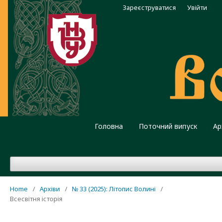
Зареєструватися
Увійти
Головна
Поточний випуск
Ар
Home
/
Архіви
/
№ 33 (2025): Літопис Волині
/
Всесвітня історія