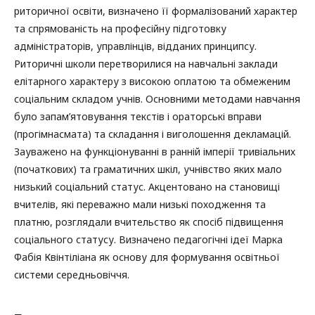
риторичної освіти, визначено її формалізований характер
та спрямованість на професійну підготовку
адміністраторів, управлінців, відданих принципсу.
Риторичні школи перетворилися на навчальні заклади
елітарного характеру з високою оплатою та обмеженим
соціальним складом учнів. Основними методами навчання
було запам’ятовування текстів і ораторські вправи
(прогімнасмата) та складання і виголошення декламацій.
Зауважено на функціонуванні в ранній імперії тривіальних
(початкових) та граматичних шкіл, учнівство яких мало
низький соціальний статус. Акцентовано на становищі
вчителів, які переважно мали низькі походження та
платню, розглядали вчительство як спосіб підвищення
соціального статусу. Визначено педагогічні ідеї Марка
Фабія Квінтіліана як основу для формування освітньої
системи середньовіччя.