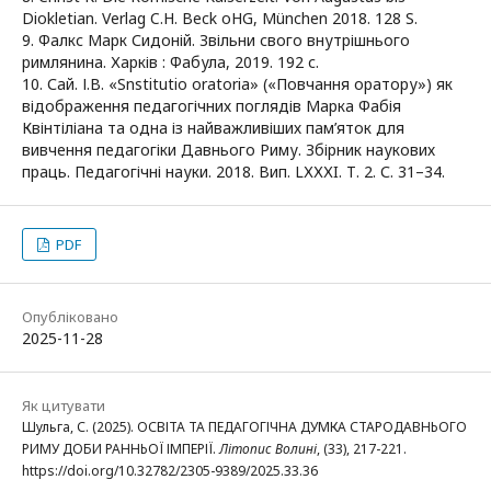
Diokletian. Verlag C.H. Beck oHG, München 2018. 128 S.
9. Фалкс Марк Сидоній. Звільни свого внутрішнього
римлянина. Харків : Фабула, 2019. 192 с.
10. Сай. І.В. «Snstitutio oratoria» («Повчання оратору») як
відображення педагогічних поглядів Марка Фабія
Квінтіліана та одна із найважливіших пам’яток для
вивчення педагогіки Давнього Риму. Збірник наукових
праць. Педагогічні науки. 2018. Вип. LХХХI. Т. 2. С. 31–34.
PDF
Опубліковано
2025-11-28
Як цитувати
Шульга, С. (2025). ОСВІТА ТА ПЕДАГОГІЧНА ДУМКА СТАРОДАВНЬОГО
РИМУ ДОБИ РАННЬОЇ ІМПЕРІЇ.
Літопис Волині
, (33), 217-221.
https://doi.org/10.32782/2305-9389/2025.33.36