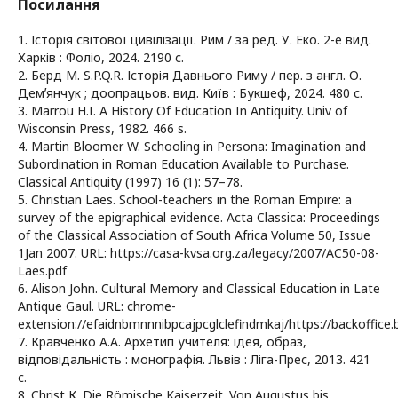
Посилання
1. Історія світової цивілізації. Рим / за ред. У. Еко. 2-е вид.
Харків : Фоліо, 2024. 2190 с.
2. Берд М. S.P.Q.R. Історія Давнього Риму / пер. з англ. О.
Демʼянчук ; доопрацьов. вид. Київ : Букшеф, 2024. 480 с.
3. Marrou H.I. A History Of Education In Antiquity. Univ of
Wisconsin Press, 1982. 466 s.
4. Martin Bloomer W. Schooling in Persona: Imagination and
Subordination in Roman Education Available to Purchase.
Classical Antiquity (1997) 16 (1): 57–78.
5. Christian Laes. School-teachers in the Roman Empire: a
survey of the epigraphical evidence. Acta Classica: Proceedings
of the Classical Association of South Africa Volume 50, Issue
1Jan 2007. URL: https://casa-kvsa.org.za/legacy/2007/AC50-08-
Laes.pdf
6. Alison John. Cultural Memory and Classical Education in Late
Antique Gaul. URL: chrome-
extension://efaidnbmnnnibpcajpcglclefindmkaj/https://backoffic
7. Кравченко А.А. Архетип учителя: ідея, образ,
відповідальність : монографія. Львів : Ліга-Прес, 2013. 421
с.
8. Christ К. Die Römische Kaiserzeit. Von Augustus bis