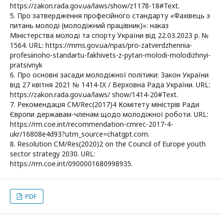
https://zakon.rada.gov.ua/laws/show/z1178-18#Text.
5. Про затвердження професійного стандарту «Фахівець з
питань молоді (молодіжний працівник)»: наказ
Міністерства молоді та спорту України від 22.03.2023 р. №
1564. URL: https://mms.gov.ua/npas/pro-zatverdzhennia-
profesiinoho-standartu-fakhivets-z-pytan-molodi-molodizhnyi-
pratsivnyk
6. Про основні засади молодіжної політики: Закон України
від 27 квітня 2021 № 1414-IX / Верховна Рада України. URL:
https://zakon.rada.gov.ua/laws/ show/1414-20#Text.
7. Рекомендація CM/Rec(2017)4 Комітету міністрів Ради
Європи державам-членам щодо молодіжної роботи. URL:
https://rm.coe.int/recommendation-cmrec-2017-4-
ukr/16808e4d93?utm_source=chatgpt.com.
8. Resolution CM/Res(2020)2 on the Council of Europe youth
sector strategy 2030. URL:
https://rm.coe.int/0900001680998935.
PDF