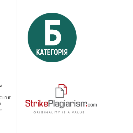
НА
ЙСНЕНЕ
Х
ис