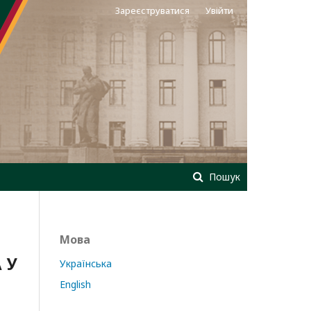
Зареєструватися
Увійти
Пошук
Мова
 У
Українська
English