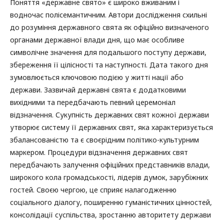
Поняття «державне свято» є широко вживаним і
водночас полісемантичним. Автори дослідження схильні
до розуміння державного свята як офіційно визначеного
органами державної влади дня, що має особливе
символічне значення для подальшого поступу держави,
збереження її цілісності та наступності. Дата такого дня
зумовлюється ключовою подією у житті нації або
держави. Зазвичай державні свята є додатковими
вихідними та передбачають певний церемоніал
відзначення. Сукупність державних свят кожної держави
утворює систему її державних свят, яка характеризується
збалансованістю та є своєрідним політико-культурним
маркером. Процедури відзначення державних свят
передбачають залучення офіційних представників влади,
широкого кола громадськості, лідерів думок, зарубіжних
гостей. Своєю чергою, це сприяє налагодженню
соціального діалогу, поширенню гуманістичних цінностей,
консолідації суспільства, зростанню авторитету держави