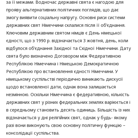
за її межами. Водночас державні свята є нагодою для
прояву альтернативних політичних поглядів, що дає
змогу виявити соціальну напругу. Основні риси системи
державних свят Німеччини склалися після її об’єднання.
Ключовим державним святом німців є День німецької
єдності, що з 1990 р. відзначається 3 жовтня, день, коли
відбулося об’єднання Західної та Східної Німеччини. Дату
свята було визначено Договором між Федеративною
Республікою Німеччина і Німецькою Демократичною
Республікою про встановлення єдності Німеччини. У
німецькому суспільстві періодично виникають дискусії
щодо встановленої дати, однак вона залишається
незмінною. Оскільки Німеччина є федеративною, кількість
державних свят у різних федеральних землях варіюється і
в середньому становить десять одиниць. Більшість із них
відзначається у дні релігійних свят, однак у будь- якому
разі вони виконують свою основну політичну функцію –
консолідації суспільства.