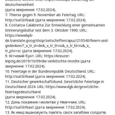
deutscheneinheit
(дата звернення: 17.02.2024).
7. Thierse gegen 9. November als Feiertag. URL:
http://surl.li/rbauk (дата звернення: 17.02.2024).
8. Сostanza Calabretta Zur Entwicklung einer gemeinsamen
Erinnerungskultur seit dem 3. Oktober 1990. URL:
https://wwwbpb-
de.translate.goog/shop/zeitschriften/apuz/210540/feiern-und-
gedenken/?_x_tr_sl=de&_x_tr_tl=ru&_x_tr_hl=ru&_x_
tr_pto=sc (дата звернення: 17.02.2024).
9. Кітчевий бунт. URL: https://kreuzer-
leipzig.de/2019/10/09/die-verkitschte-revolte (дата
звернення: 17.02.2024).
10. Feiertage in der Bundesrepublik Deutschland. URL:
http://surl.li/rbawl (дата звернення: 17.02.2024).
11. Deutscher gewerkschaftsbund. Gesetzliche Feiertage in
Deutschland 2024. URL: https://www.dgb.de/gesetzliche-
feiertagedeutschland
(дата звернення: 17.02.2024).
12. День покаяння і молитви у Німеччині. URL:
http://surl.li/rbast (дата звернення: 17.02.2024).
13. Як німці вшановують пам’ять своїх загиблих солдатів.