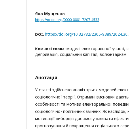
Яна Мущенко
https://orcid.org/0000-0001-7207-4533
https://doi.org/10.32782/2305-9389/2024.30
DOI:
моделі електоральної участі, с
Ключові слова:
депривація, соціальний капітал, волюнтаризм
Анотація
У статті здійснено аналіз трьох моделей елект
соціологічної теорії. Отримані висновки дают
особливості та мотиви електоральної поведін
соціологічно- політичних змінних. Як наслідок,
мотивації виборців дає змогу вживати ефекти
прогнозування й покращення соціального сер