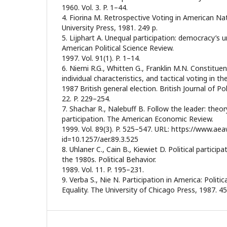
1960. Vol. 3. P. 1–44.
4. Fiorina M. Retrospective Voting in American Nat
University Press, 1981. 249 p.
5. Lijphart A. Unequal participation: democracy’s
American Political Science Review.
1997. Vol. 91(1). P. 1–14.
6. Niemi R.G., Whitten G., Franklin M.N. Constituen
individual characteristics, and tactical voting in th
1987 British general election. British Journal of Pol
22. P. 229–254.
7. Shachar R., Nalebuff B. Follow the leader: theor
participation. The American Economic Review.
1999. Vol. 89(3). P. 525–547. URL: https://www.aea
id=10.1257/aer.89.3.525
8. Uhlaner C., Cain B., Kiewiet D. Political participa
the 1980s. Political Behavior.
1989. Vol. 11. P. 195–231.
9. Verba S., Nie N. Participation in America: Polit
Equality. The University of Chicago Press, 1987. 45