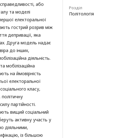
/справедливості, або
Розділ
талу та моделі
Політологія
першої електоральної
вають гострий розрив між
тя депривації, яка
рах. Друга модель надає
віра до інших,
білізаційна діяльність.
та мобілізаційна
ють на ймовірність
етьої електоральної
соціального класу,
, політичну
силу партійності.
мають вищий соціальний
беруть активну участь у
но діяльними,
ифікацію, із більшою