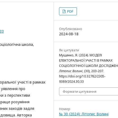
PDF
Опубліковано
.33
2024-08-18
оціологічна школа,
Як цитувати
Мущенко, Я. (2024). МОДЕЛІ
ЕЛЕКТОРАЛЬНОЇ УЧАСТІ В РАМКАХ
СОЦІОЛОГІЧНОЇ ШКОЛИ ДОСЛІДЖЕН
Літопис Волині
, (30), 203-207.
https://doi.org/10.32782/2305-
9389/2024.30.33
оральної участі в рамках
ь уявлення про
Формати цитування
ки з перспективи
 краще розуміння
вних заходів задля
Номер
№ 30 (2024): Літопис Волині
едовища. Авторка