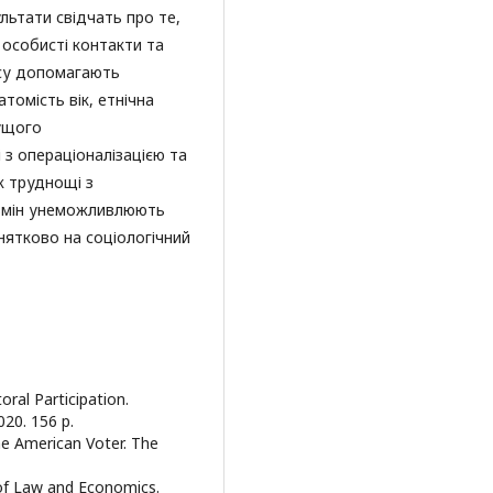
ультати свідчать про те,
з особисті контакти та
есу допомагають
атомість вік, етнічна
чущого
 з операціоналізацією та
ж труднощі з
 змін унеможливлюють
нятково на соціологічний
oral Participation.
020. 156 p.
The American Voter. The
 of Law and Economics.