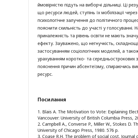
ймовірністю підуть на виборчі дільниці. Ці рез
що ресурси людей, ступінь їх мобілізації чере
психологічне залучення до політичного проц
пояснити схильність до участі у голосуванні. Н
приналежність та рівень освіти не мають зна
ефекту. Зауважено, що негнучкість, складнощі
застосуванням соціологічних моделей, а тако
урахуванням коротко- та середньострокових
пояснення причин абсентеїзму, спираючись ви
ресурс.
Посилання
1. Blais A. The Motivation to Vote: Explaining Elect
Vancouver: University of British Columbia Press, 2
2. Campbell A., Converse P., Miller W., Stokes D. 
University of Chicago Press, 1980. 576 p.
3. Coase R.H. The problem of social cost. Journal