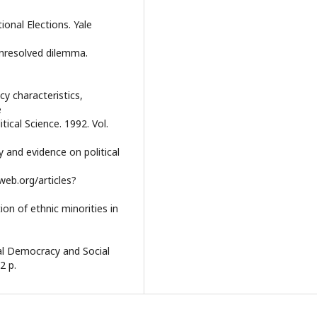
ional Elections. Yale
 unresolved dilemma.
cy characteristics,
e
itical Science. 1992. Vol.
y and evidence on political
web.org/articles?
tion of ethnic minorities in
ical Democracy and Social
2 p.