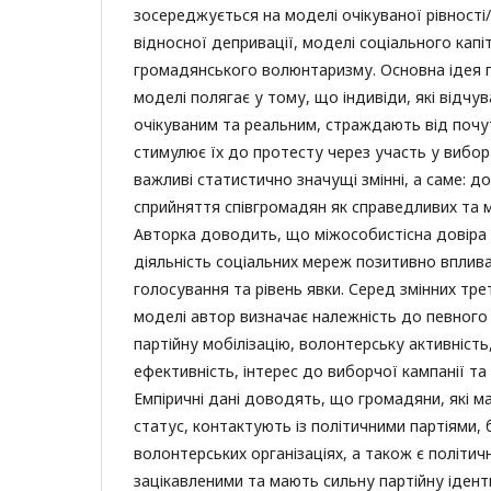
зосереджується на моделі очікуваної рівності
відносної депривації, моделі соціального капі
громадянського волюнтаризму. Основна ідея 
моделі полягає у тому, що індивіди, які відчу
очікуваним та реальним, страждають від почут
стимулює їх до протесту через участь у вибо
важливі статистично значущі змінні, а саме: до
сприйняття співгромадян як справедливих та мо
Авторка доводить, що міжособистісна довіра 
діяльність соціальних мереж позитивно вплива
голосування та рівень явки. Серед змінних тр
моделі автор визначає належність до певного 
партійну мобілізацію, волонтерську активність
ефективність, інтерес до виборчої кампанії та 
Емпіричні дані доводять, що громадяни, які 
статус, контактують із політичними партіями, 
волонтерських організаціях, а також є політич
зацікавленими та мають сильну партійну ідент