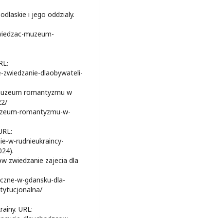
laskie i jego oddzialy.
wiedzac-muzeum-
RL:
e-zwiedzanie-dlaobywateli-
 muzeum romantyzmu w
22/
muzeum-romantyzmu-w-
 URL:
nie-w-rudnieukraincy-
024).
w zwiedzanie zajecia dla
czne-w-gdansku-dla-
tytucjonalna/
ainy. URL: