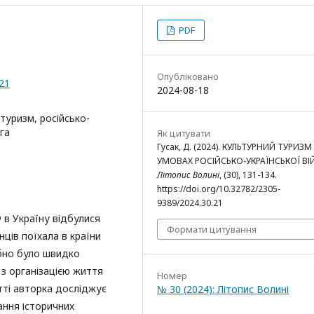
PDF
Опубліковано
.21
2024-08-18
туризм, російсько-
га
Як цитувати
Гусак, Д. (2024). КУЛЬТУРНИЙ ТУРИЗМ
УМОВАХ РОСІЙСЬКО-УКРАЇНСЬКОЇ ВІ
Літопис Волині
, (30), 131-134.
https://doi.org/10.32782/2305-
9389/2024.30.21
в Україну відбулися
Формати цитування
нців поїхала в країни
ібно було швидко
 з організацією життя
Номер
тті авторка досліджує
№ 30 (2024): Літопис Волині
ання історичних