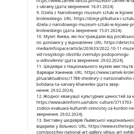
https://www.zamek-lancut.pl/muzeum-zamek-w-l
z-ukrainy (дата звернення: 16.01.2024).
9. Dziela z Narodowego muzeum sztuki w kijowie
krolewskiego. URL: https://dzieje.pl/kultura-i-sztuk
dziela-z-narodowego-muzeum-sztuki-w-kijowie-pr
krolewskiego (дата звернення: 15.01.2024).
10. Музеї Києва, які постраждали від російськ
по допомогу у відновленні. URL: https://detecto
media/infospace/article/203633/2022-10-11-muzei
vid-rosiyskogo-obstrilu-zvernulys-podopomogu-
u-vidnovlenni/ (дата звернення: 29.02.2024).
11. Шедеври з Національного музею мистецтв 
Варвари Ханенків. URL: https://www.zamek-krole
pl/ua/aktualnosc/1788-shedevry-z-natsionalnoho
bohdana-ta-varvary-khanenkiv (дата звер-
нення: 29.02.2024).
12. Жодної евакуації культурних цінностей за 
https://www.ukrinform.ua/rubric-culture/3713703-
zodnoi-evakuacii-kulturnih-cinnostej-za-kordon-n
звернення: 29.02.2024).
13. Виставку шедеврів Львівської національно
відкрили у Вільнюсі. URL: https://www.esthetega
com/post/lviv-national-art-gallery-vilnius-art-exh