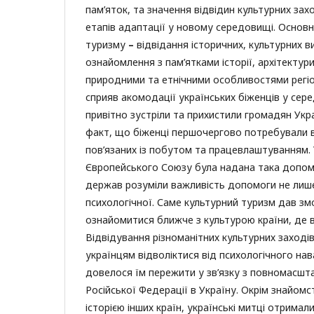
пам’яток, та значення відвідин культурних зах
етапів адаптації у новому середовищі. Основ
туризму
–
відвідання історичних, культурних в
ознайомлення з пам’ятками історії, архітектур
природними та етнічними особливостями регіо
сприяв акомодації українських біженців у сере
привітно зустріли та прихистили громадян Укр
факт, що біженці першочергово потребували в
пов’язаних із побутом та працевлаштуванням. 
Європейського Союзу була надана така допомо
держав розуміли важливість допомоги не лише
психологічної. Саме культурний туризм дав зм
ознайомитися ближче з культурою країни, де 
Відвідування різноманітних культурних заході
українцям відволіктися від психологічного на
довелося їм пережити у зв’язку з повномасш
Російської Федерації в Україну. Окрім знайомс
історією інших країн, українські митці отримал