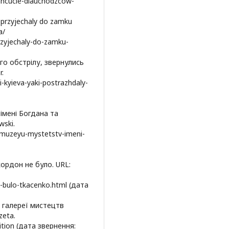
ancucie-dlauchodzcow-
 przyjechaly do zamku
a/
zyjechaly-do-zamku-
ого обстрілу, звернулись
r.
-kyieva-yaki-postrazhdaly-
імені Богдана та
wski.
-muzeyu-mystetstv-imeni-
кордон не було. URL:
e-bulo-tkacenko.html (дата
ї галереї мистецтв
zeta.
ibition (дата звернення: