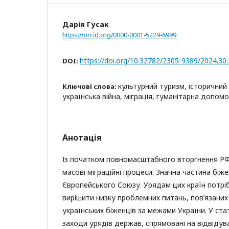
Дарія Гусак
https://orcid.org/0000-0001-5229-6999
https://doi.org/10.32782/2305-9389/2024.30
DOI:
культурний туризм, історичний 
Ключові слова:
українська війна, міграція, гуманітарна допомо
Анотація
Із початком повномасштабного вторгнення РФ 
масові міграційні процеси. Значна частина біже
Європейського Союзу. Урядам цих країн потр
вирішити низку проблемних питань, пов’язаних
українських біженців за межами України. У ста
заходи урядів держав, спрямовані на відвідув