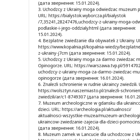
(дата звернення: 15.01.2024).
3. Uchodzcy z Ukrainy moga odwiedzac muzeum pod
URL: https://bialystok.wyborcza.pl/bialystok
/7,35241,28247476,uchodzcy-z-ukrainy-moga-od
podlaskie-i-jego-oddzialy.html (дата звернення:
15.01.2024).
4. Bezplatne zwiedzanie dla obywateli z Ukrainy. U
https://www.kopalnia.pl/kopalnia-wiedzy/bezplatn
z-ukrainy-j7cm (дата звернення: 15.01.2024).
5. Uchodzcy z Ukrainy moga za darmo zwiedzac
Opinogorze. URL: https://warszawa.tvp.pl/591470
uchodzcy-z-ukrainy-moga-za-darmo-zwiedzac-
opinogorze (дата звернення: 16.01.2024).
6. Znalezli schronienie w rudnie ukraincy zwiedzili.
https://wolsztyn.naszemiasto.pl/znalezli-schronie
zwiedzili/ar/c1-8749307 (дата звернення: 16.01.2
7. Muzeum archeologiczne w gdansku dla ukrainco
dzieci. URL: https://archeologia.pl/aktualnosci/
aktualnosci-wszystkie-muzea/muzeum-archeologi
ukraincow-zwiedzanie-zajecia-dla-dzieci-pomocins
(дата звернення: 16.01.2024).
8. Muzeum zamek w Lancucie dla uchodzcow z Ukr