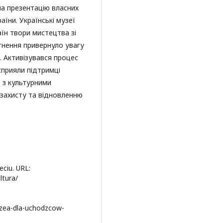
на презентацію власних
їни. Українські музеї
аїн твори мистецтва зі
гнення привернуло увагу
. Активізувався процес
сприяли підтримці
 з культурними
 захисту та відновленню
eciu. URL:
ltura/
uzea-dla-uchodzcow-