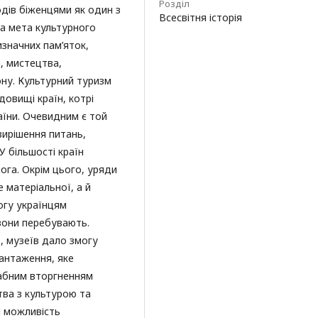
Розділ
одів біженцями як один з
Всесвітня історія
на мета культурного
изначних пам’яток,
и, мистецтва,
ну. Культурний туризм
довищі країн, котрі
аїни. Очевидним є той
ирішення питань,
У більшості країн
га. Окрім цього, уряди
 матеріальної, а й
огу українцям
вони перебувають.
в, музеїв дало змогу
вантаження, яке
табним вторгненням
тва з культурою та
и можливість