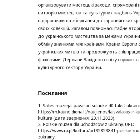
організовувати мистецькі заходи, спрямовані 
витворів мистецтва та культурних надбань Укра
відправляли на зберігання до європейських кр
своїх колекцій. Загалом повномасштабне втор
до українського мистецтва за межами України
обміну знаннями між країнами. Країни Європи 
українських митців та продовжують співпрацю
фахівцями. Держави Західного світу сприяють
культурного сектору України.
Посилання
1. Salies muziejai pavasari sulauke 40 tukst ukraini
https://m.kauno.diena.lt/naujienos/laisvalaikis-ir-ku
kultura (дата звернення: 23.11.2023).
2. Polskie muzea dla uchodzcow z Ukrainy. URL:
https://www.rp.pl/kultura/art35853841-polskie-m
zukrainy