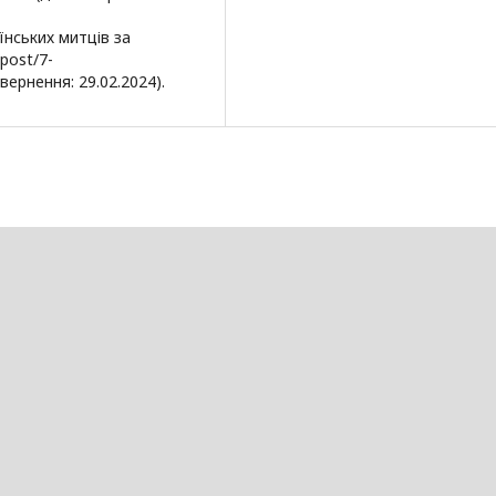
їнських митців за
post/7-
вернення: 29.02.2024).