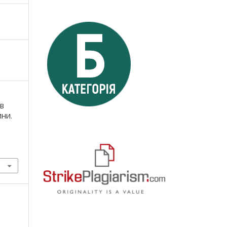
 В
ЙНИ.