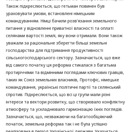
Також підкреслюється, що гетьман повинен був
ураховувати умови, встановлені німецьким
командуванням. Німці бачили розв'язання земельного
питання у відновленні приватної власності та оплаті
селянами вартості землі, яку вони отримали. Вони також
уважали за раціональне зберегти більші земельні
господарства для підтримання продуктивності
сільськогосподарського сектору. Зазначається, що вже
від самого початку ця реформа стикалася з багатьма
протиріччями та відмінними поглядами ключових гравців,
таких як Союз земельних власників, Протофіс, німецьке
командування, українські політичні партії та селянський
спротив. Підкреслюється, що всі ці групи мали різні
інтереси та вектори розвитку, що створювало конфліктну
атмосферу та ускладнювало гармонізацію їхніх поглядів.
Зазначається, що, незважаючи на багатообіцяючий
початок, земельна реформа так і не була успішно
реалізована в період Української держави. Указується,