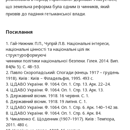
що земельна реформа була одним із чинників, який
призвів до падіння гетьманської влади.
Посилання
1. Гай-Нижник П.П., Чупрій Л.В. Нaцiонaльнi iнтереcи,
нaцiонaльнi цiнноcтi тa нaцiонaльнi цiлi як
cтруктуроформуючi
чинники полiтики нaцiонaльної безпеки. Гiлея. 2014. Вип.
84(№ 5). C. 48–53.
2. Павло Скоропадський: Спогади (кінець 1917 – грудень
1918). Київ : Київ – Філадельфія, 1995. 493 с.
3. ЦДАВО України. Ф. 1064. Оп. 1. Спр. 13. Арк. 22–24.
4. ЦДАВО України. Ф. 1064. Оп. 1. Спр. 13. Арк. 13.
5. Державний вісник. 1918. 16 червня. С. 1.
6. Державний вісник. 1918. 19 липня. С. 1.
7. ЦДАВО України. Ф. 1064. Оп. 1. Спр. 6. Арк. 140–142 зв.
8. ЦДАВО України. Ф. 1064. Оп. 1. Спр. 6. Арк. 84.
9. Чикаленко Є. Щоденник (1907–1917). Київ : Темпора,
2011. 480 с.