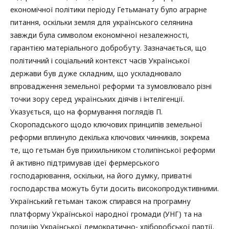
економічної політики періоду Гетьманату було аграрне
питання, оскільки земля для українського селянина
завжди була символом економічної незалежності,
гарантією матеріального добробуту. Зазначається, що
політичний і соціальний контекст часів Української
держави був дуже складним, що ускладнювало
впровадження земельної реформи та зумовлювало різні
точки зору серед українських діячів і інтелігенції.
Указується, що на формування поглядів П.
Скоропадського щодо ключових принципів земельної
реформи вплинуло декілька ключових чинників, зокрема
те, що гетьман був прихильником столипінської реформи
й активно підтримував ідеї фермерського
господарювання, оскільки, на його думку, приватні
господарства можуть бути досить високопродуктивними.
Український гетьман також спирався на програмну
платформу Української народної громади (УНГ) та на
позицію Української демократично- хліборобської партії.