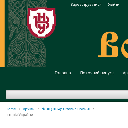
Зареєструватися
Увійти
Головна
Поточний випуск
Ар
Home
/
Архіви
/
№ 30 (2024): Літопис Волині
/
Історія України