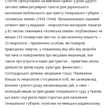
Статтю сфокусовано на вивченні єдиної у роки Другої
світової війни реґулярної газети для українського
населення люблінського дистрикту Генеральної губернії –
«Холмська земля» (1943–1944). Проаналізовано окремий
сеґмент змісту видання – некрологічні матеріали. Назагал
у 82 числах тижневика «Холмська земля» опубліковано не
менше 210 посмертних звісток. Із них незначну кількість –
23 некрологи – присвячено особам, які померли
природною смертю, у поважному віці або від хвороби.
Частина їх повідомляла про місцевих мешканців, але
також про втрати в інших дистриктах – примітних своєю
діяльністю діячів науки, культури, фінансової і
господарської ділянки, медицини тощо. Переважна
більшість некрологів стосувалася осіб, які загинули від
воєнних і різного роду насильницьких дій, а саме –
екзекуцій німців за присудами спеціального суду у Львові,
що мало слугувати пересторогою для населення
Генеральної губернії; полеглих на німецько-радянському