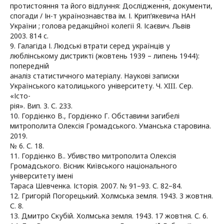
протистояння та його відлуння: Дослідження, документи,
спогади / Ін-т українознавства ім. І. Крип’якевича НАН
України ; голова редакційної колегії Я. Ісаєвич. Львів
2003. 814 с.
9. Галагіда І. Людські втрати серед українців у
люблінському дистрикті (жовтень 1939 – липень 1944):
попередній
аналіз статистичного матеріалу. Наукові записки
Українського католицького університету. Ч. XIII. Сер.
«Істо-
рія». Вип. 3. С. 233.
10. Гордієнко В., Гордієнко Г. Обставини загибелі
митрополита Олексія Громадського. Уманська старовина.
2019.
№ 6. С. 18.
11. Гордієнко В.. Убивство митрополита Олексія
Громадського. Вісник Київського національного
університету імені
Тараса Шевченка. Історія. 2007. № 91–93. С. 82–84.
12. Григорій Погорецький. Холмська земля. 1943. 3 жовтня.
С. 8.
13. Дмитро Скубій. Холмська земля. 1943. 17 жовтня. С. 6.