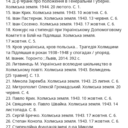
14. Д-р Франк про положення в Генеральній Губернії.
Холмська земля. 1944. 20 лютого. С. 1.
15. Іван Крих. Холмська земля. 1943. 10 жовтня. С. 6.
16. Іван Пастернак. Холмська земля. 1943. 13 червня. С. 6.
17. Іван Сосенко. Холмська земля. 1943. 17 жовтня. С. 6.
18. Конкурс на стипендії при Українському Допомоговому
Комітеті в Білій на Підляшші. Холмська земля.
17 жовтня. С. 5.
19. Кров українська, кров польська… Трагедія Холмщини
та Підляшшя в роках 1938–1948 у спогадах / упоряд.
М. Іваник. Торонто ; Львів, 2014. 392 с.
20. Литвинець М. Українське вселюдне шкільництво в
Холмському повіті. Холмська земля. 1943. Великдень
[25 травня]. С. 13.
21. Микола Заремба. Холмська земля. 1943. 25 липня. С. 6.
22. Митрополит Олексій Громадський. Холмська земля. 20
червня. С. 4.
23. Павло Крих. Холмська земля. 1943. 10 жовтня. С. 6.
24. Священик о. Павло Швайка. Холмська земля. 1943. 14
листопада. С. 8.
25. Сергій Бречко. Холмська земля. 1943. 17 жовтня. С. 6.
26. Степан Конопа. Холмська земля. 1943. 17 жовтня. С. 6.
27. Стипендійна фундація імені д-ра Миколи