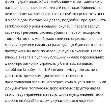
фронті українських бійців і найбільше – втрат цивільного
населення від насильницьких дій польських бойовиків та
невстановлених злочинців. Газетні публікації містять цінні
й мало відомі біографічні деталі, подробиці про діяльність
загиблих осіб у роки німецької окупації, перелік заслуг,
характер і резонанс скоєних убивств, перебіг похоронів
тощо. Натомість украй мало свідчень оприлюднено про
мотиви і причини насильницьких дій, що було пов’язано з
проходженням дописів через цензурні механізми. Газета
вперше вивела в публічну площину чимало персональних
даних про загиблих українців, у багатьох випадках
запобігши їх забуттю. Цей сеґмент змісту, однак, не є
достатнім джерелом для репрезентативного
представлення українських утрат, хоча вкупі з численними
документами тогочасних допомогових структур надав
свого часу первинний матеріал для закумулювання таких
даних в еміґрації і згодом у сучасних дослідженнях.