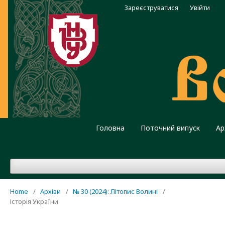
Зареєструватися
Увійти
Головна
Поточний випуск
Ар
Home
/
Архіви
/
№ 30 (2024): Літопис Волині
/
Історія України