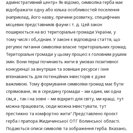
адміністративний центр» Як відомо, символіка герба має
відображати одну або кілька особливостей поселення
(наприклад, його назву, причини розвитку, специфічних
місцевих представників фауни і т. д. Цей закон
поширюється на всі територіальні громади України, у
тому числі і об„єднані. У законі є відповідна стаття, що
регулює питання символіки власне територіальних громад.
Територіальні громади у цьому процесі є головним рушієм
змін. Вони перші починають жити в умовах позитивної
конкуренції за внутрішні та зовнішні ресурси і їхня
впізнаваність для потенційних інвесторів є дуже
важливою. Тому формування символіки громад має бути
спрямоване, як в середину громади – ми єдині, ми одна
сім„я , так і на зовні – ми відкриті для світу, ми кращі, тут
можна працювати, сюди можна інвестувати, тут
престижно та комфортно жити".Представлено проєкт
герба і прапора Жидичинської ОТГ Волинської області.
Подаються описи символів та зображення герба. Вказано,