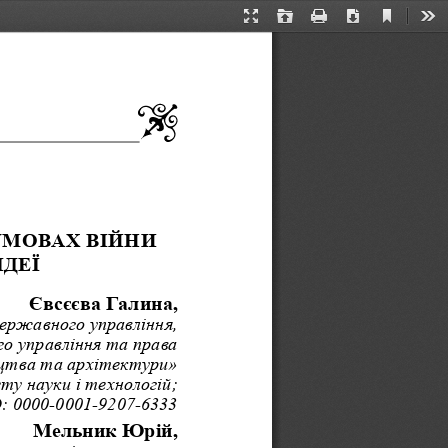
Current
Presentation
Open
Print
Download
Too
View
Mode
УМОВ
АХ
В
ІЙНИ
І
ДЕЇ
Євсєєва Галина,
державного управління, 
о управління та права 
цтва та архітектури» 
ту науки і технологій;
: 0000-0001-9207-6333
Мельник Юрій, 