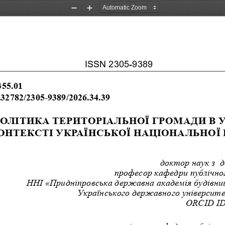
Zoom
Zoom
Out
In
ISSN 2305-9389
355.01
0.32782/2305-9389/2026.34.39
О
ЛІТИКА
ТЕРИТ
ОРІАЛЬНОЇ
ГР
ОМАДИ
В
ОНТЕКСТІ
УКР
АЇНСЬКОЇ
НАЦ
ІОНАЛЬНОЇ
доктор наук з  
професор кафедри публічног
ННІ «Придніпровська державна академія будівни
Українського державного університе
ORCID ID