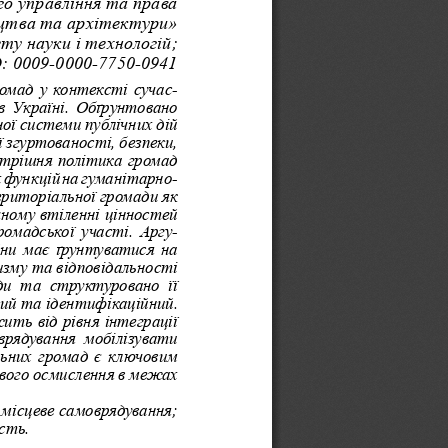
о управління та права 
цтва та архітектури» 
ту науки і технологій;
: 0009-0000-7750-0941
омад у контексті сучас-
в Україні. Обґрунтовано 
ої системи публічних дій 
 згуртованості, безпеки, 
утрішня політика громад 
 функцій на гуманітарно-
ериторіальної громади як 
чному втіленні цінностей 
ромадської участі. Аргу-
ни має ґрунтуватися на 
зму та відповідальності 
и  та  структуровано  її 
ний та ідентифікаційний. 
ть від рівня інтеграції 
оврядування  мобілізувати 
ьних громад є ключовим 
вого осмислення в межах 
місцеве самоврядування; 
сть.