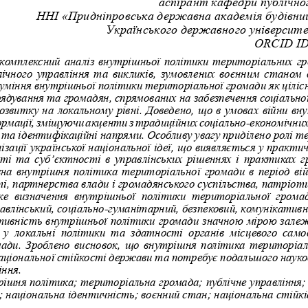
аспірант кафедри публічног
ННІ «Придніпровська державна академія будівни
Українського державного університе
ORCID ID
комплексний аналіз внутрішньої політики територіальних гр
ічного управління та викликів, зумовлених воєнним станом 
зуміння внутрішньої політики територіальної громади як цілісн
рядування та громадян, спрямованих на забезпечення соціальної
звитку на локальному рівні. Доведено, що в умовах війни вн
рмації, зміщуючи акценти з традиційних соціально-економічних
і та ідентифікаційні напрями. Особливу увагу приділено ролі т
ізації української національної ідеї, що виявляється у практи
сті та суб’єктності в управлінських рішеннях і практиках г
а внутрішня політика територіальної громади в період вій
і, партнерства влади і громадянського суспільства, патріоти
е  визначення  внутрішньої  політики  територіальної  громад
авлінський, соціально-гуманітарний, безпековий, комунікатив
ивність внутрішньої політики громади значною мірою залежи
 у  локальні  політики  та  здатності  органів  місцевого  сам
мади. Зроблено висновок, що внутрішня політика територіал
аціональної стійкості держави та потребує подальшого науко
іння.
ішня політика; територіальна громада; публічне управління; 
; національна ідентичність; воєнний стан; національна стійкі