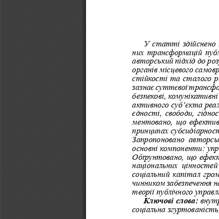
У статті здійснено 
них трансформацій публ
авторський підхід до ро
органів місцевого самов
стійкості та сталого ро
зазнає суттєвої трансфо
безпекові, комунікативн
активного суб’єкта реал
єдності, свободи, гідно
ментовано, що ефективн
принципах субсидіарност
Запропоновано  авторськ
основні компоненти: упр
Обґрунтовано, що ефект
національних  цінностей 
соціальний капітал гро
чинником забезпечення н
теорії публічного управл
Ключові слова: 
внутр
соціальна згуртованість