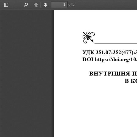
of 5
Toggle
Find
Previous
Next
Sidebar
УДК 351.07:352(477):
DOI https://doi.org/1
ВНУТРІШНЯ
П
В
К