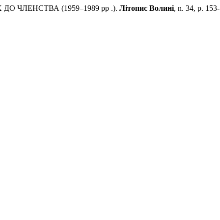
О ЧЛЕНСТВА (1959–1989 рр .).
Літопис Волині
, n. 34, p. 15