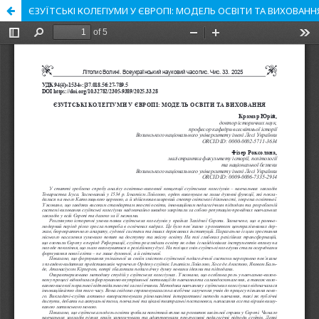
ЄЗУЇТСЬКІ КОЛЕГІУМИ У ЄВРОПІ: МОДЕЛЬ ОСВІТИ ТА ВИХОВАНН